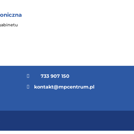
foniczna
gabinetu
733 907 150

kontakt@mpcentrum.pl
