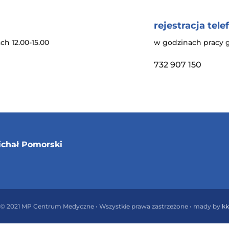
rejestracja tele
ch 12.00-15.00
w godzinach pracy 
732 907 150
ichał Pomorski
© 2021 MP Centrum Medyczne • Wszystkie prawa zastrzeżone • mady by
kk